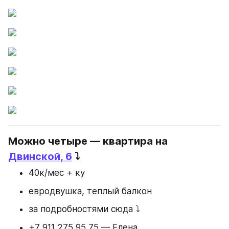
Можно четыре — квартира на 
Двинской, 6
 ⤵️
40к/мес + ку
евродвушка, теплый балкон
за подробностями сюда ⤵️
+7 911 275 95 75 — Елена