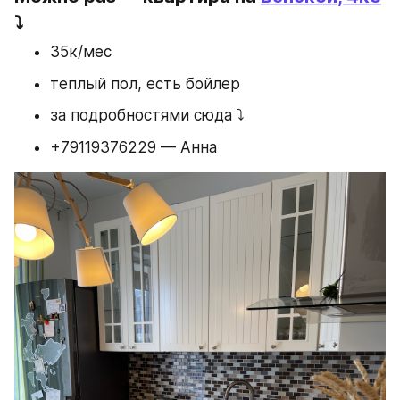
⤵️
35к/мес
теплый пол, есть бойлер
за подробностями сюда ⤵️
+79119376229 — Анна