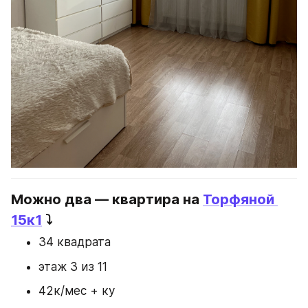
Можно два — квартира на 
Торфяной 
15к1
 ⤵️
34 квадрата
этаж 3 из 11
42к/мес + ку