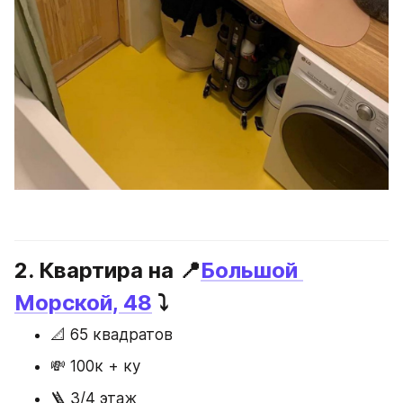
2. Квартира на 📍
Большой 
Морской, 48
 ⤵️
📐 65 квадратов
💸 100к + ку
🪜 3/4 этаж