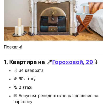
Поехали!
1. Квартира на 📍
Гороховой, 29
 ⤵️
📐 64 квадрата
💸 60к + ку
🪜 3 этаж
💬 Бонусом: резидентское разрешение на 
парковку