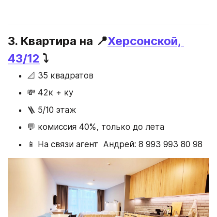
3. Квартира на 📍
Херсонской, 
43/12
 ⤵️
📐 35 квадратов
💸 42к + ку
🪜 5/10 этаж
💬 комиссия 40%, только до лета
📱 На связи агент  Андрей: 8 993 993 80 98