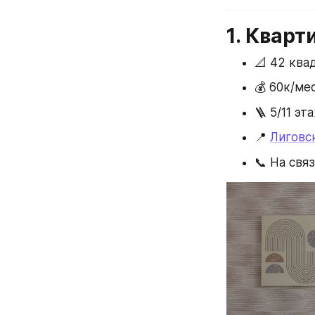
1. Кварт
📐 42 ква
💰 60к/ме
🪜 5/11 эт
📍 
Лиговск
📞 На свя