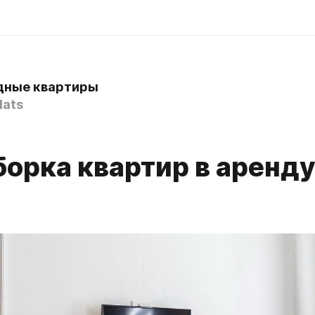
дные квартиры
lats
борка квартир в аренду