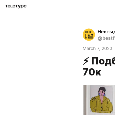
Несты
@bestf
March 7, 2023
⚡️ Под
70к