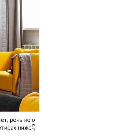
т, речь не о 
тирах ниже👇 