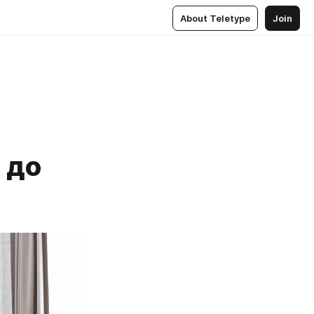
About Teletype
Join
 до