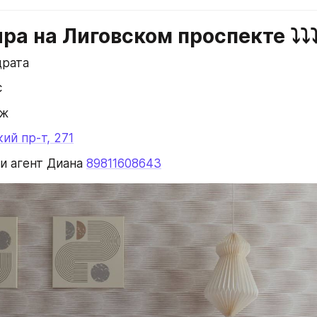
ира на Лиговском проспекте ⤵️⤵️⤵
драта
с
аж
ий пр-т, 271
зи агент Диана 
89811608643