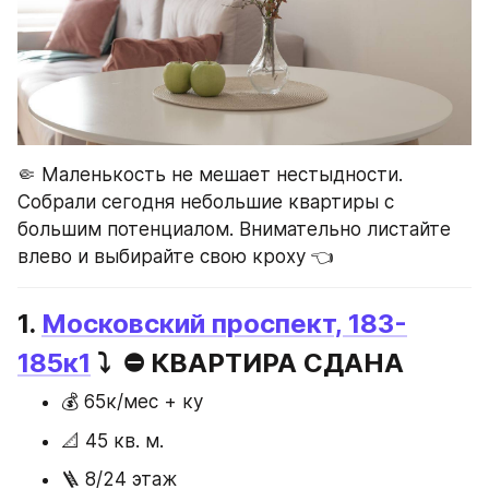
🤏 Маленькость не мешает нестыдности. 
Собрали сегодня небольшие квартиры с 
большим потенциалом. Внимательно листайте 
влево и выбирайте свою кроху 👈 
1. 
Московский проспект, 183-
185к1
 ⤵️  ⛔️ КВАРТИРА СДАНА
💰 65к/мес + ку
📐 45 кв. м.
🪜 8/24 этаж 