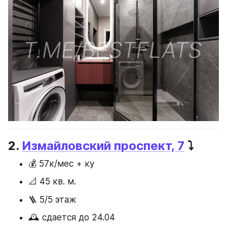
2. 
Измайловский проспект, 7
 ⤵️
💰 57к/мес + ку
📐 45 кв. м.
🪜 5/5 этаж 
🕰️ сдается до 24.04 