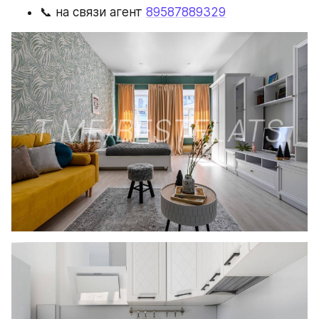
📞 на связи агент 
89587889329