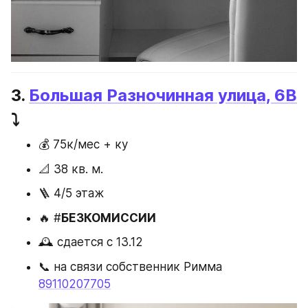
3. 
Большая Разночинная улица, 6В
⤵️
💰 75к/мес + ку
📐 38 кв. м.
🪜 4/5 этаж 
🔥 #
БЕЗКОМИССИИ
🕰️ сдается с 13.12
📞 на связи собственник Римма 
89110207705