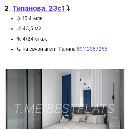
2. 
Типанова, 23с1
 ⤵️
🍋 15.4 млн
📐 43,5 м2
🪜 4/24 этаж
📞 на связи агент Галина 
89112087265 