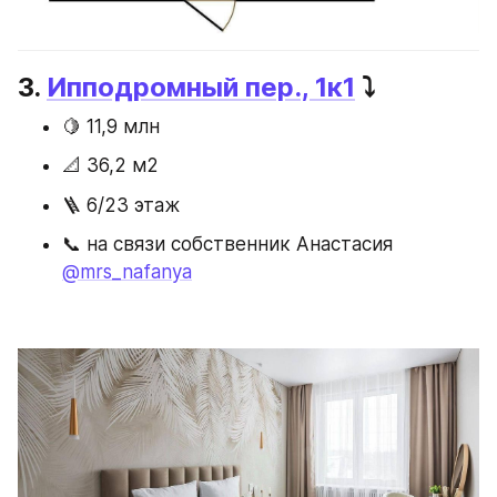
3. 
Ипподромный пер., 1к1
 ⤵️
🍋 11,9 млн
📐 36,2 м2
🪜 6/23 этаж
📞 на связи собственник Анастасия 
@mrs_nafanya