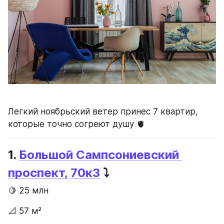
Легкий ноябрьский ветер принес 7 квартир, 
которые точно согреют душу 🫀
1. 
Большой Сампсониевский 
проспект, 70к3
 ⤵️
🍋 25 млн
📐 57 м²