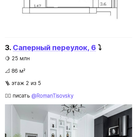
3. 
Саперный переулок, 6
 ⤵️
🍋 25 млн
📐 86 м²
🪜 этаж 2 из 5
✍🏻 писать 
@RomanTisovsky