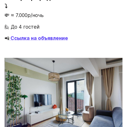
⤵️
💸 ≈ 7.000р/ночь
🙋 До 4 гостей
📲
Ссылка на объявление