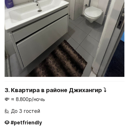
3. Квартира в районе Джихангир ⤵️
💸 ≈ 8.800р/ночь
🙋 До 3 гостей
🐶 #petfriendly