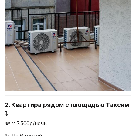
2. Квартира рядом с площадью Таксим 
⤵️
💸 ≈ 7.500р/ночь
🙋 До 6 гостей