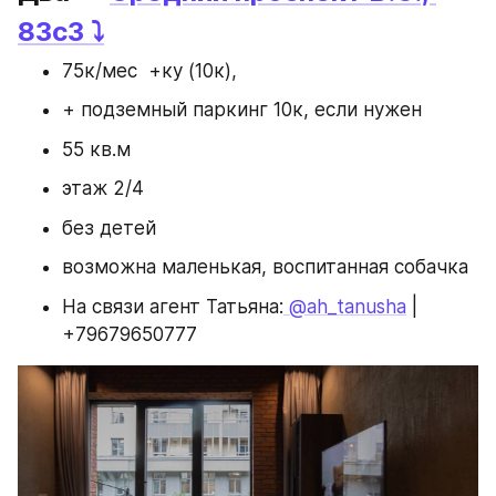
83с3 ⤵️
75к/мес  +ку (10к), 
+ подземный паркинг 10к, если нужен
55 кв.м
этаж 2/4 
без детей
возможна маленькая, воспитанная собачка
На связи агент Татьяна:
 @ah_tanusha
 | 
+79679650777