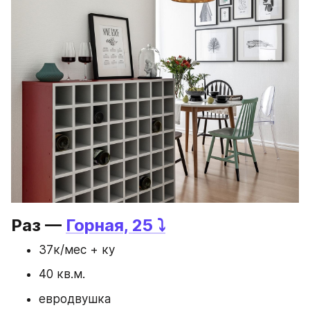
Раз — 
Горная, 25 
⤵️
37к/мес + ку
40 кв.м.
евродвушка