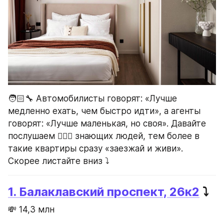
🧑🏻‍🔧 Автомобилисты говорят: «Лучше 
медленно ехать, чем быстро идти», а агенты 
говорят: «Лучше маленькая, но своя». Давайте 
послушаем 🧏🏼‍♀️ знающих людей, тем более в 
такие квартиры сразу «заезжай и живи». 
Скорее листайте вниз ⤵️
1. Балаклавский проспект, 26к2
 ⤵️
💸 14,3 млн