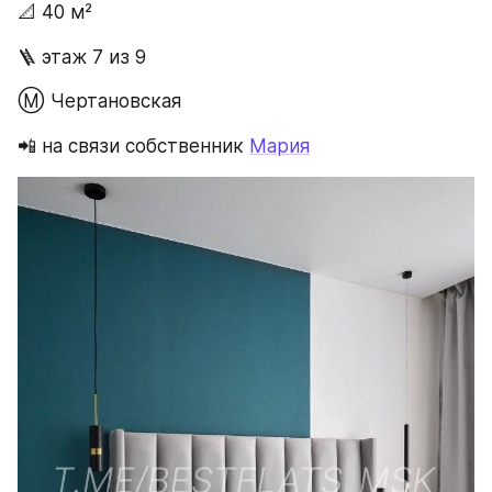
📐 40 м²
🪜 этаж 7 из 9
Ⓜ️ Чертановская
📲 на связи собственник 
Мария