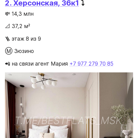
2. Херсонская, 36к1
 ⤵️
💸 14,3 млн
📐 37,2 м²
🪜 этаж 8 из 9
Ⓜ️ Зюзино
📲 на связи агент Мария ‪
+7 977 279 70 85‬