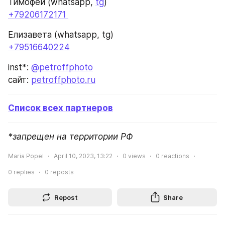
*запрещен на территории РФ
Maria Popel
April 10, 2023, 13:22
0
views
0
reactions
0
replies
0
reposts
Repost
Share
Leave a Comment