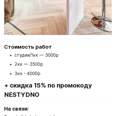
3кк - 4000р
+ скидка 15% по промокоду 
NESTYDNO
На связи:
Тимофей (whatsapp, 
tg
)
+79206172171 
Елизавета (whatsapp, tg)
+79516640224
inst*: 
@petroffphoto
сайт: 
petroffphoto.ru
Список всех партнеров