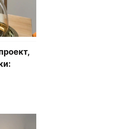
роект, 
ки: