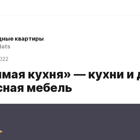
дные квартиры
lats
022
мая кухня» — кухни и 
сная мебель