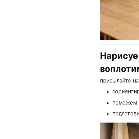
Нарисуем
воплотим
присылайте на
сориенти
поможем 
подготови