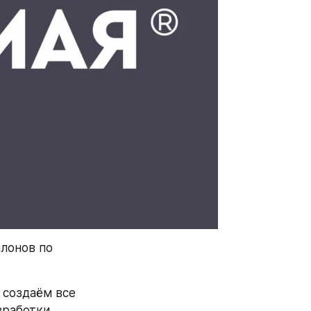
лонов по 
создаём все 
работки 