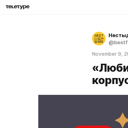
Несты
@bestf
November 9, 2
«Люби
корпу