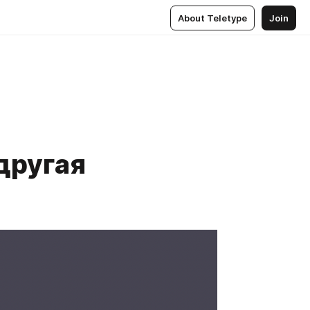
About Teletype
Join
другая