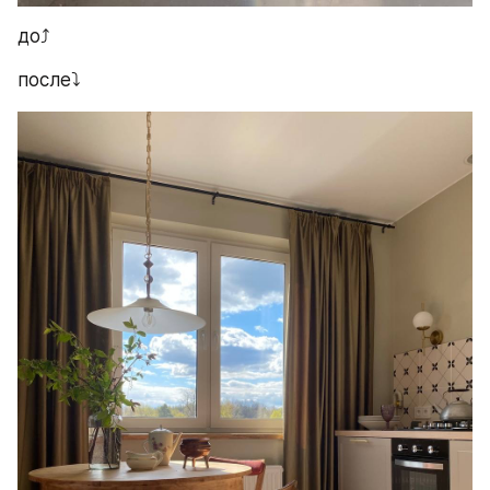
до⤴️
после⤵️