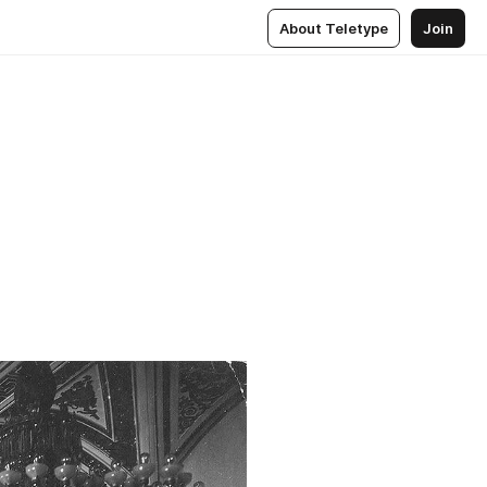
About Teletype
Join