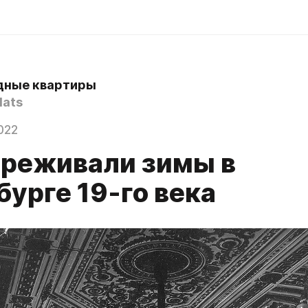
дные квартиры
lats
022
ереживали зимы в
урге 19-го века