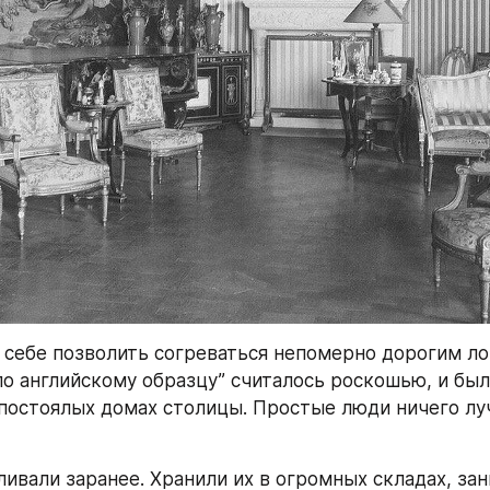
 себе позволить согреваться непомерно дорогим ло
 по английскому образцу” считалось роскошью, и бы
постоялых домах столицы. Простые люди ничего луч
ливали заранее. Хранили их в огромных складах, за