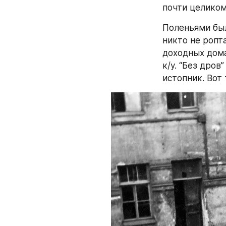
почти целиком
Поленьями был
никто не ропт
доходных домах
к/у. “Без дров
истопник. Вот