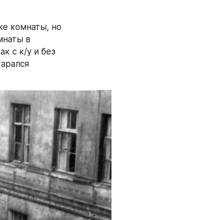
е комнаты, но 
наты в 
 с к/у и без 
арался 