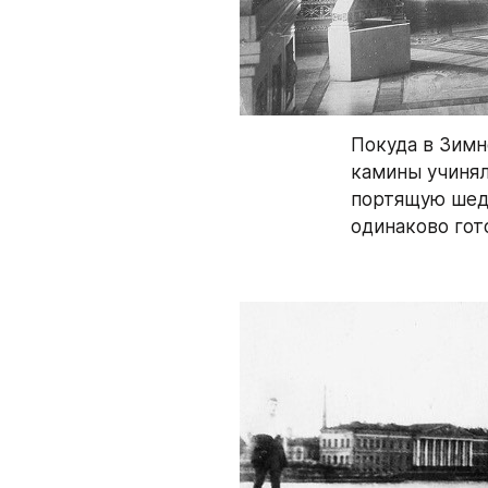
Покуда в Зимн
камины учинял
портящую шеде
одинаково гото