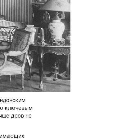
ндонским 
ло ключевым 
ше дров не 
нимающих 