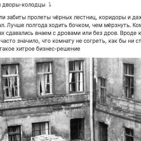
 дворы-колодцы  ⤵️
и забиты пролеты чёрных лестниц, коридоры и даж
ал. Лучше полгода ходить бочком, чем мёрзнуть. Ком
 сдавались внаем с дровами или без дров. Вроде как
” часто значило, что комнату не согреть, как бы ни ст
 такое хитрое бизнес-решение