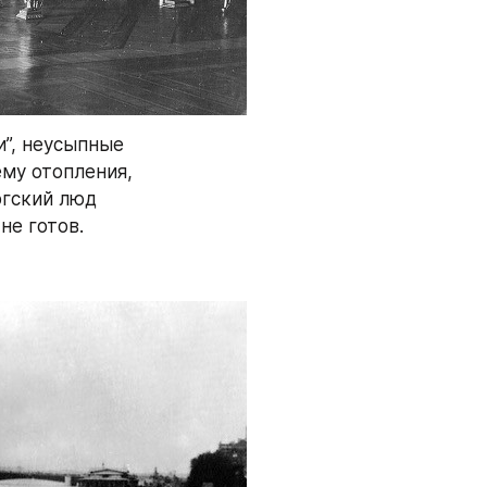
”, неусыпные 
у отопления, 
гский люд 
не готов.