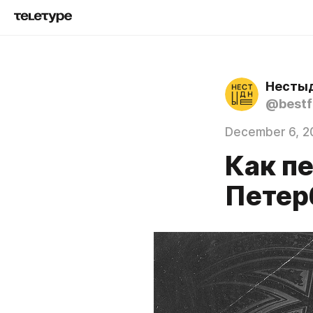
Несты
@bestf
December 6, 2
Как п
Петерб