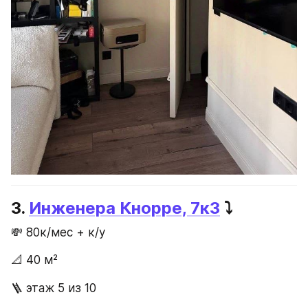
3. 
Инженера Кнорре, 7к3
 ⤵️
💸 80к/мес + к/у
📐 40 м²
🪜 этаж 5 из 10