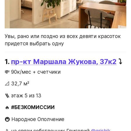
Увы, рано или поздно из всех девяти красоток 
придется выбрать одну 
1. 
пр-кт Маршала Жукова, 37к2
 ⤵️
💸 90к/мес + счетчики
📐 32,7 м²
🪜 этаж 5 из 13
🔥 
#БЕЗКОМИССИИ
🚇 Народное Ополчение