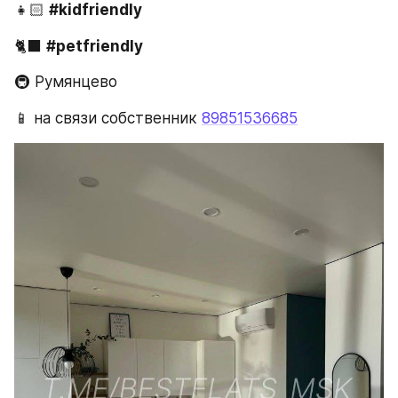
👧🏻 
#kidfriendly
🐈‍⬛ 
#petfriendly
🚇 Румянцево
📱 на связи собственник 
89851536685