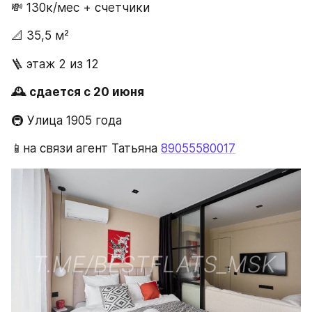
💸 130к/мес + счетчики
📐 35,5 м²
🪜 этаж 2 из 12
🕰️ сдается с 20 июня 
🚇 Улица 1905 года
📱на связи агент Татьяна 
89055580017