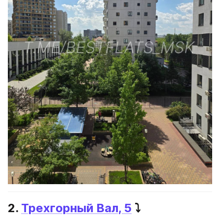
2. 
Трехгорный Вал, 5
 ⤵️