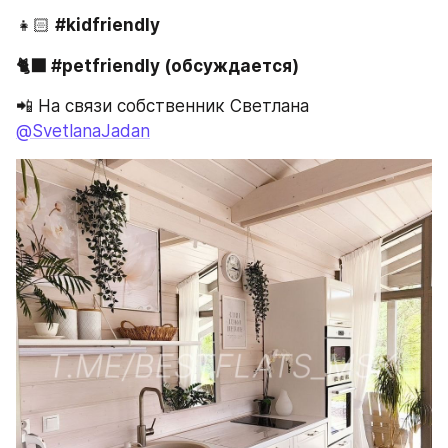
👧🏻 
#kidfriendly 
🐈‍⬛ #petfriendly (обсуждается)
📲 На связи собственник Светлана 
@SvetlanaJadan