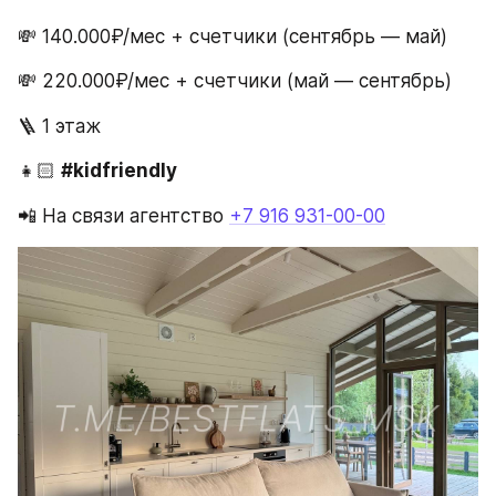
💸 140.000₽/мес + счетчики (сентябрь — май)
💸 220.000₽/мес + счетчики (май — сентябрь)
🪜 1 этаж 
👧🏻 
#kidfriendly 
📲 На связи агентство 
+7 916 931-00-00