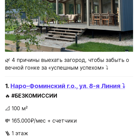
🌿 4 причины выехать загород, чтобы забыть о 
вечной гонке за «успешным успехом» ⤵️
1. 
Наро-Фоминский г.о., ул. 8-я Линия ⤵️
🔥
 #БЕЗКОМИССИИ 
📐 100 м² 
💸 165.000₽/мес + счетчики 
🪜 1 этаж 