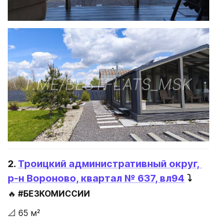
2. 
Троицкий административный округ, 
р-н Вороново, квартал № 637, вл94
 ⤵️
🔥
 #БЕЗКОМИССИИ 
📐 65 м² 