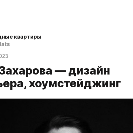
дные квартиры
lats
023
Захарова — дизайн
ьера, хоумстейджинг