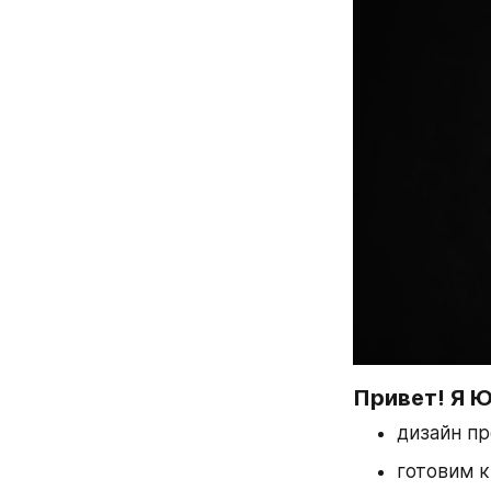
Привет! Я Ю
дизайн п
готовим к