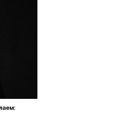
лаем: