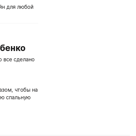
н для любой 
ыбенко
 все сделано 
зом, чтобы на 
ю спальную 