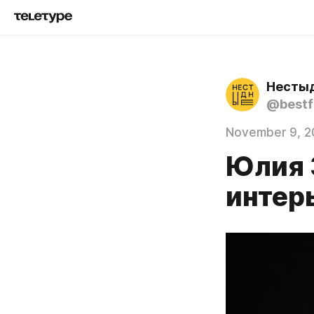
Несты
@bestf
November 9, 2
Юлия 
интер