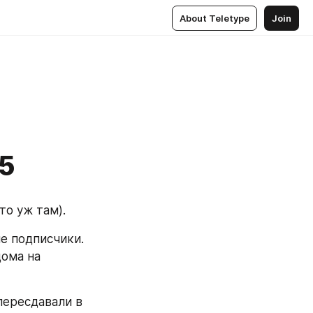
About Teletype
Join
-5
о уж там). 
е подписчики. 
ома на 
ересдавали в 