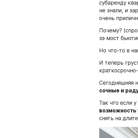
субаренду ква
не знали, и за
очень приличн
Почему? (спро
зэ мост бьютиф
Но что-то в н
И теперь грус
краткосрочно-
Сегодняшняя н
сочные и раду
Так что если у
возможность 
снять на длите