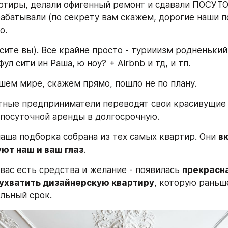
ртиры, делали офигенный ремонт и сдавали ПОСУТОЧ
рабатывали (по секрету вам скажем, дорогие наши по
о. 
сите вы). Все крайне просто - турииизм родненький,
ул сити ин Раша, ю ноу? + Airbnb и тд, и тп. 
ашем мире, скажем прямо, пошло не по плану. 
тные предприниматели переводят свои красивущие 
посуточной аренды в долгосрочную. 
аша подборка собрана из тех самых квартир. Они 
вк
ют наш и ваш глаз
. 
 вас есть средства и желание - появилась 
прекрасна
ухватить дизайнерскую квартиру
, которую раньше
льный срок. 