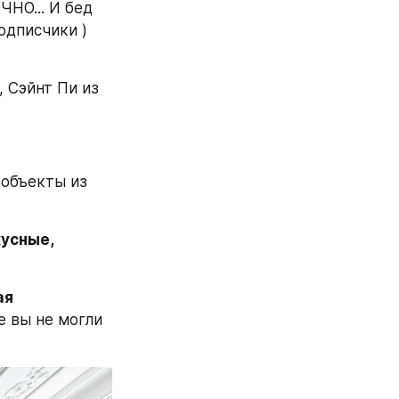
НО... И бед 
дписчики ) 
 Сэйнт Пи из 
объекты из 
усные, 
я 
 вы не могли 