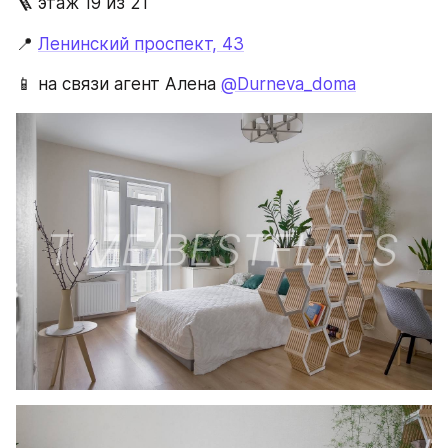
🪜 этаж 19 из 21
📍 
Ленинский проспект, 43
📱 на связи агент Алена 
@Durneva_doma