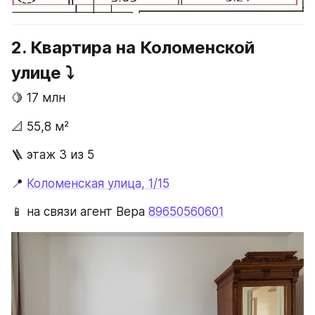
2. Квартира на Коломенской 
улице ⤵️
🍋 17 млн
📐 55,8 м²
🪜 этаж 3 из 5
📍 
Коломенская улица, 1/15
📱 на связи агент Вера 
89650560601