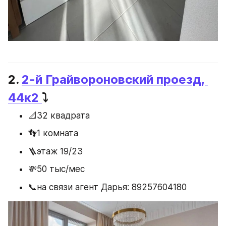
2. 
2-й Грайвороновский проезд, 
44к2
⤵️
📐32 квадрата
👣1 комната
🪜этаж 19/23
💸50 тыс/мес
📞на связи агент Дарья: 89257604180