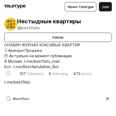
About Teletype
Join
Нестыдные квартиры
@bestflats
Follow
ОНЛАЙН ЖУРНАЛ КРАСИВЫХ КВАРТИР
🎈Аренда+Продажа
🕚 Актуально на момент публикации
В Москве: t.me/bestflats_msk
Бот: t.me/BestflatsAdmin_Bot
107
followers
0
following
472
posts
t.me/bestflats